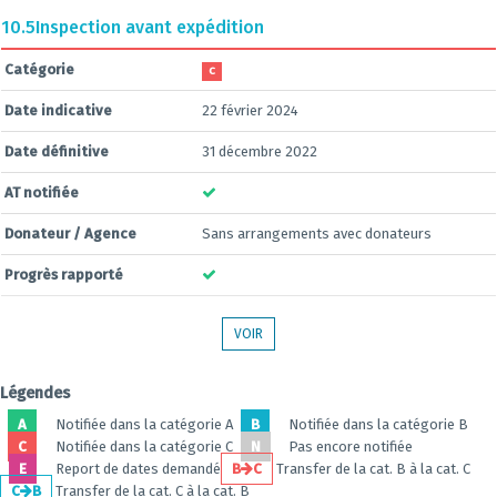
10.5
Inspection avant expédition
Catégorie
C
Date indicative
22 février 2024
Date définitive
31 décembre 2022
AT notifiée
Donateur / Agence
Sans arrangements avec donateurs
Progrès rapporté
VOIR
Légendes
A
Notifiée dans la catégorie A
B
Notifiée dans la catégorie B
C
Notifiée dans la catégorie C
N
Pas encore notifiée
E
Report de dates demandé
B
C
Transfer de la cat. B à la cat. C
C
B
Transfer de la cat. C à la cat. B