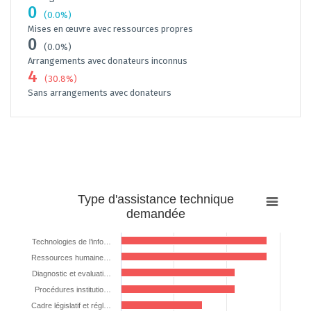
0
(0.0%)
Mises en œuvre avec ressources propres
0
(0.0%)
Arrangements avec donateurs inconnus
4
(30.8%)
Sans arrangements avec donateurs
Type
Type d'assistance technique
d'assistance
demandée
technique
demandée
Technologies de l’info…
Ressources humaine…
Bar chart with 7 bars.
The chart has 1 X axis displaying categories.
Diagnostic et evaluati…
The chart has 1 Y axis displaying %. Data ranges from 38.46153846153
Procédures institutio…
Cadre législatif et régl…