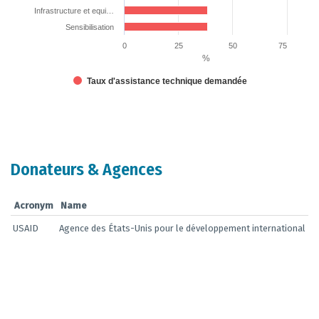
Infrastructure et equi…
Sensibilisation
0
25
50
75
%
Taux d'assistance technique demandée
End of interactive chart.
Donateurs & Agences
Acronym
Name
USAID
Agence des États-Unis pour le développement international