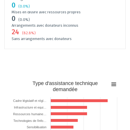
0
(0.0%)
Mises en œuvre avec ressources propres
0
(0.0%)
Arrangements avec donateurs inconnus
24
(82.8%)
Sans arrangements avec donateurs
Type
Type d'assistance technique
d'assistance
demandée
technique
demandée
Cadre législatif et régl…
Infrastructure et equi…
Bar chart with 8 bars.
The chart has 1 X axis displaying categories.
Ressources humaine…
The chart has 1 Y axis displaying %. Data ranges from 3.448275862068
Technologies de l’info…
Sensibilisation