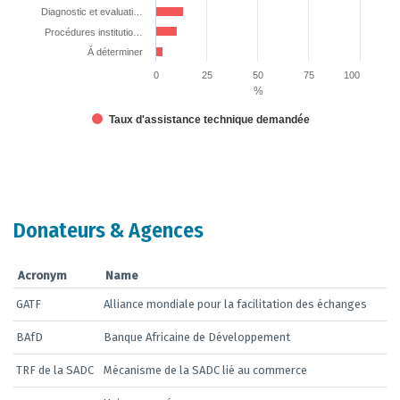
Diagnostic et evaluati…
Procédures institutio…
Á déterminer
0
25
50
75
100
%
Taux d'assistance technique demandée
End of interactive chart.
Donateurs & Agences
Acronym
Name
GATF
Alliance mondiale pour la facilitation des échanges
BAfD
Banque Africaine de Développement
TRF de la SADC
Mécanisme de la SADC lié au commerce